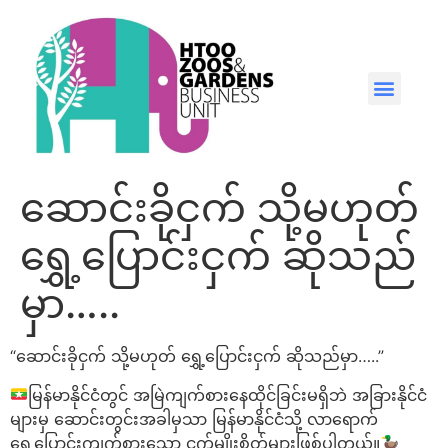
ဆောင်းခိုငှက် သို့မဟုတ်
ရွှေ့ပြောင်းငှက် ဆိုသည်
မှာ…..
“ဆောင်းခိုငှက် သို့မဟုတ် ရွှေ့ပြောင်းငှက် ဆိုသည်မှာ…..”
မြန်မာနိုင်ငံတွင် အမြဲကျက်စားနေထိုင်ခြင်းမရှိဘဲ အခြားနိုင်ငံ
များမှ ဆောင်းတွင်းအခါမှသာ မြန်မာနိုင်ငံသို့ လာရောက်
ရွှေ့ပြောင်းကျက်စားသော ငှက်မျိုးစိတ်များဖြစ်ပါတယ်။
🦆