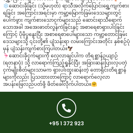
❄️ဆောင်းခိုခြင်း (သို့မဟုတ်) ရာသီအလိုက်ပြောင်းရွှေ့ကျက်စား
ရခြင်း အကြောင်းအရင်းမှာ ကမ္ဘာ့မြောက်ခြမ်းဒေသများတွင်
ပေါက်ဖွား ကျက်စားသောငှက်များသည် ဆောင်းရာသီရောက်
သောအခါ အ‌အေးဓာတ်လွန်ကဲခြင်းနှင့် အစာရေစာရှားပါးခြင်း
ကြောင့် ပိုမိုပူနွေးပြီး အစာရေစာပေါများသော ကမ္ဘာ့တောင်ခြမ်း
ဒေသများသို့ ၎င်းတို့၏ ပျံသန်းရာ လမ်းကြောင်းအတိုင်း နှစ်စဉ်ပုံ
မှန် ပျံသန်းကျက်စားကြပါတယ်။🦅
🦩ဆောင်းခိုငှက်များကို လေ့လာချင်ပါက တိရစ္ဆာန်ဥယျာဉ်
(ရတနာပုံ) သို့ လာရောက်ကြည့်ရှုနိုင်ပြီး အခြားဆန်းပြားလှပတဲ့
ငှက်မျိုးစိတ်များသာမက ရှားပါးထူးဆန်းတဲ့ တောရိုင်းတိရစ္ဆာန်
များကိုလည်း ပြသထားတာကြောင့် လာရောက်လေ့လာ
အပန်းဖြေလည်ပတ်ဖို့ ဖိတ်ခေါ်လိုက်ပါတယ်။🤗
+95 1 372 923