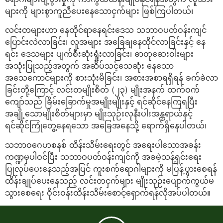
များကို များစွာကူညီပေးနေသောငှက်များ ဖြစ်ကြပါတယ်၊
လင်းတများဟာ နေထိုင်ရာနေရင်းဒေသ သဘာဝပတ်ဝန်းကျင်
ပြောင်းလဲလာခြင်း၊ လူအများ အခြေချနေထိုင်လာခြင်းနှင့် နေ
ရင်း ဒေသများ ပျက်စီးဆုံးရှုံးလာခြင်း၊ ဓာတုဆေးဝါးများ
အသုံးပြုသည့်အတွက် အဆိပ်သင့်သေဆုံး နေသော
အသေကောင်များကို စားသုံးမိခြင်း၊ အစားအစာရရှိရန် ခက်ခဲလာ
ခြင်းတို့ကြောင့် လင်းတမျိုးစိတ် (၂၃) မျိုးအနက် ထက်ဝက်
ကျော်သည် ခြိမ်းခြောက်မှုအမျိုးမျိုးနှင့် ရင်ဆိုင်နေကြရပြီး
အချို့သောမျိုးစိတ်များမှာ မျိုးသုဉ်းလုနီးပါးအန္တရာယ်နှင့်
ရင်ဆိုင်ကြုံတွေ့နေရသော အခြေအနေသို့ ရောက်ရှိနေပါတယ်၊
သဘာဝဂေဟစနစ် ထိန်းသိမ်းရေးတွင် အရေးပါသောအခန်း
ကဏ္ဍမှပါဝင်ပြီး သဘာဝပတ်ဝန်းကျင်ကို အခမဲ့သန့်ရှင်းရေး
ပြုလုပ်ပေးနေသည့်အပြင် ကူးစက်ရောဂါများကို မပြန့်ပွားစေရန်
ထိန်းချုပ်ပေးနေသည့် လင်းတငှက်များ မျိုးသုဉ်းပျောက်ကွယ်မ
သွားစေရေး ဝိုင်းဝန်းထိန်းသိမ်းစောင့်ရှောက်ရန်လိုအပ်ပါတယ်။