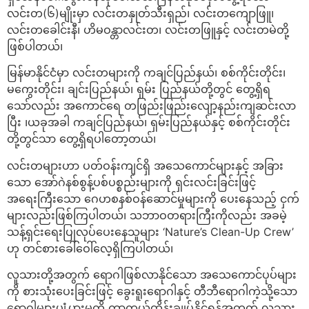
လင်းတ(၆)မျိုးမှာ လင်းတနှုတ်သီးရှည်၊ လင်းတကျောဖြူ၊
လင်းတခေါင်းနီ၊ ဟိမဝန္တာလင်းတ၊ လင်းတဖြူနှင့် လင်းတမဲတို့
ဖြစ်ပါတယ်၊
မြန်မာနိုင်ငံမှာ လင်းတများကို ကချင်ပြည်နယ်၊ စစ်ကိုင်းတိုင်း၊
မကွေးတိုင်း၊ ချင်းပြည်နယ်၊ ရှမ်း ပြည်နယ်တို့တွင် တွေ့ရှိရ
သော်လည်း အကောင်ရေ တဖြည်းဖြည်းလျော့နည်းကျဆင်းလာ
ပြီး ၊ယခုအခါ ကချင်ပြည်နယ်၊ ရှမ်းပြည်နယ်နှင့် စစ်ကိုင်းတိုင်း
တို့တွင်သာ တွေ့ရှိရပါတော့တယ်၊
လင်းတများဟာ ပတ်ဝန်းကျင်ရှိ အသေကောင်များနှင့် အခြား
သော အော်ဂဲနစ်စွန့်ပစ်ပစ္စည်းများကို ရှင်းလင်းခြင်းဖြင့်
အရေးကြီးသော ဂေဟစနစ်ဝန်ဆောင်မှုများကို ပေးနေသည့် ငှက်
များလည်းဖြစ်ကြပါတယ်၊ သဘာဝတရားကြီးကိုလည်း အခမဲ့
သန့်ရှင်းရေးပြုလုပ်ပေးနေသူများ ‘Nature’s Clean-Up Crew’
ဟု တင်စားခေါ်ဝေါ်လေ့ရှိကြပါတယ်၊
လူသားတို့အတွက် ရောဂါဖြစ်လာနိုင်သော အသေကောင်ပုပ်များ
ကို စားသုံးပေးခြင်းဖြင့် ခွေးရူးရောဂါနှင့် တီဘီရောဂါကဲ့သို့သော
ရောဂါများပျံ့ပွားမှုကို ကာကွယ်ထိန်းချုပ်နိုင်ရန်အတွက် လူသား