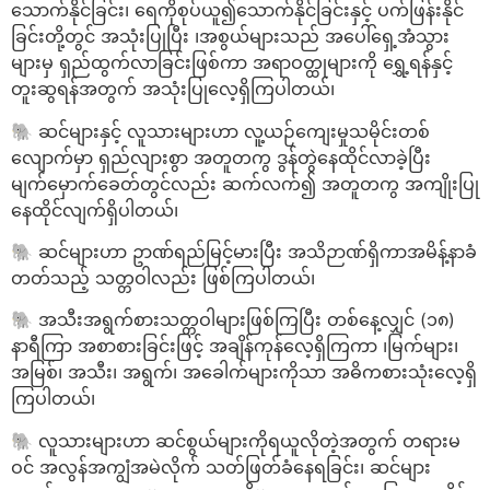
သောက်နိုင်ခြင်း၊ ရေကိုစုပ်ယူ၍သောက်နိုင်ခြင်းနှင့် ပက်ဖြန်းနိုင်
ခြင်းတို့တွင် အသုံးပြုပြီး ၊အစွယ်များသည် အပေါ်ရှေ့အံသွား
များမှ ရှည်ထွက်လာခြင်းဖြစ်ကာ အရာဝတ္ထုများကို ရွှေ့ရန်နှင့်
တူးဆွရန်အတွက် အသုံးပြုလေ့ရှိကြပါတယ်၊
🐘 ဆင်များနှင့် လူသားများဟာ လူ့ယဉ်ကျေးမှုသမိုင်းတစ်
လျောက်မှာ ရှည်လျားစွာ အတူတကွ ဒွန်တွဲနေထိုင်လာခဲ့ပြီး
မျက်မှောက်ခေတ်တွင်လည်း ဆက်လက်၍ အတူတကွ အကျိုးပြု
နေထိုင်လျက်ရှိပါတယ်၊
🐘 ဆင်များဟာ ဥာဏ်ရည်မြင့်မားပြီး အသိဉာဏ်ရှိကာအမိန့်နာခံ
တတ်သည့် သတ္တဝါလည်း ဖြစ်ကြပါတယ်၊
🐘 အသီးအရွက်စားသတ္တဝါများဖြစ်ကြပြီး တစ်နေ့လျှင် (၁၈)
နာရီကြာ အစာစားခြင်းဖြင့် အချိန်ကုန်လေ့ရှိကြကာ ၊မြက်များ၊
အမြစ်၊ အသီး၊ အရွက်၊ အခေါက်များကိုသာ အဓိကစားသုံးလေ့ရှိ
ကြပါတယ်၊
🐘 လူသားများဟာ ဆင်စွယ်များကိုရယူလိုတဲ့အတွက် တရားမ
ဝင် အလွန်အကျွံအမဲလိုက် သတ်ဖြတ်ခံနေရခြင်း၊ ဆင်များ