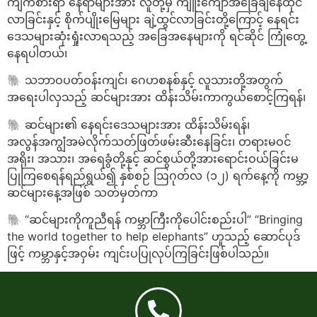
ကျက်စားရာ နေရာများအား လူတို့မှ ကျူးကျော်အခြေချနေထိုင်
လာခြင်းနှင့် စိုက်ပျိုးမြေများ ချဲ့ထွင်လာခြင်းတို့ကြောင့် နေရင်း
ဒေသများဆုံးရှုံးလာရသည့် အခြေအနေများကို ရင်ဆိုင် ကြုံတွေ့
နေရပါတယ်၊
🐘 သဘာဝပတ်ဝန်းကျင်၊ ဂေဟစနစ်နှင့် လူသားတို့အတွက်
အရေးပါလှသည့် ဆင်များအား ထိန်းသိမ်းကာကွယ်စောင့်ကြရန်၊
🐘 ဆင်များ၏ နေရင်းဒေသများအား ထိန်းသိမ်းရန်၊
အလွန်အကျွံအမဲလိုက်သတ်ဖြတ်ဖမ်းဆီးနေခြင်း၊ တရားမဝင်
အရိုး၊ အသား၊ အရေခွံတို့နှင့် ဆင်စွယ်တို့အားရောင်းဝယ်ခြင်းမ
ပြုကြစေရန်ရည်ရွယ်၍ နှစ်စဉ် ဩဂုတ်လ (၁၂) ရက်နေ့ကို ကမ္ဘာ့
ဆင်များနေ့အဖြစ် သတ်မှတ်ကာ
🐘 “ဆင်များကိုကူညီရန် ကမ္ဘာကြီးကိုပေါင်းစည်းပါ” “Bringing
the world together to help elephants” ဟူသည့် ဆောင်ပုဒ်
ဖြင့် ကမ္ဘာနှင့်အဝှမ်း ကျင်းပပြုလုပ်ကြခြင်းဖြစ်ပါသည်။