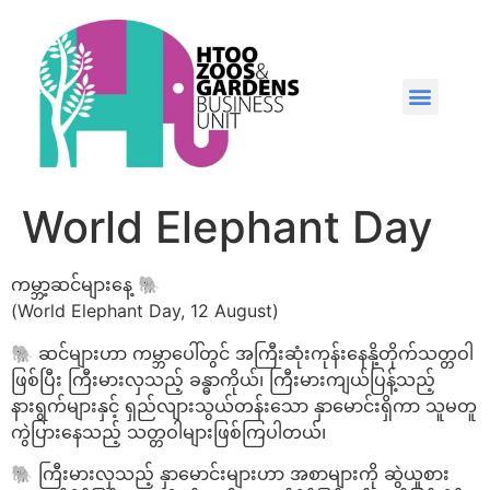
World Elephant Day
ကမ္ဘာ့ဆင်များနေ့ 🐘
(World Elephant Day, 12 August)
🐘 ဆင်များဟာ ကမ္ဘာပေါ်တွင် အကြီးဆုံးကုန်းနေနို့တိုက်သတ္တဝါ
ဖြစ်ပြီး ကြီးမားလှသည့် ခန္ဓာကိုယ်၊ ကြီးမားကျယ်ပြန့်သည့်
နားရွက်များနှင့် ရှည်လျားသွယ်တန်းသော နှာမောင်းရှိကာ သူမတူ
ကွဲပြားနေသည့် သတ္တဝါများဖြစ်ကြပါတယ်၊
🐘 ကြီးမားလှသည့် နှာမောင်းများဟာ အစာများကို ဆွဲယူစား